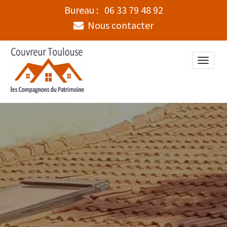
Bureau :
06 33 79 48 92
Nous contacter
Toggle
naviga