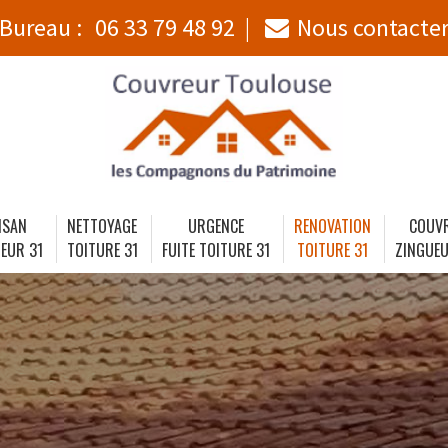
Bureau :
06 33 79 48 92
Nous contacte
ISAN
NETTOYAGE
URGENCE
RENOVATION
COUV
EUR 31
TOITURE 31
FUITE TOITURE 31
TOITURE 31
ZINGUEU