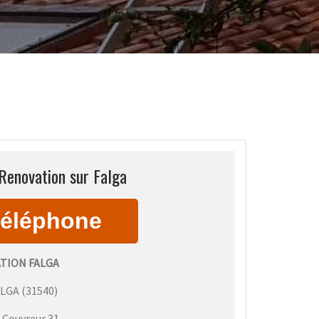
Renovation sur Falga
TION FALGA
ALGA
(
31540
)
:
Couvreur 31