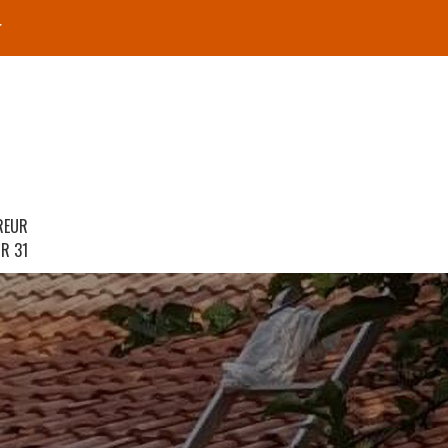
r
REUR
R 31