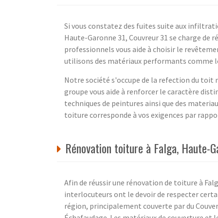
Si vous constatez des fuites suite aux infiltra
Haute-Garonne 31, Couvreur 31 se charge de ré
professionnels vous aide à choisir le revêteme
utilisons des matériaux performants comme les
Notre société s'occupe de la refection du toit 
groupe vous aide à renforcer le caractère dist
techniques de peintures ainsi que des materiau
toiture corresponde à vos exigences par rapport
Rénovation toiture à Falga, Haute-
Afin de réussir une rénovation de toiture à Fal
interlocuteurs ont le devoir de respecter certa
région, principalement couverte par du Couver
Échafaudage. Les matériaux de couverture et le