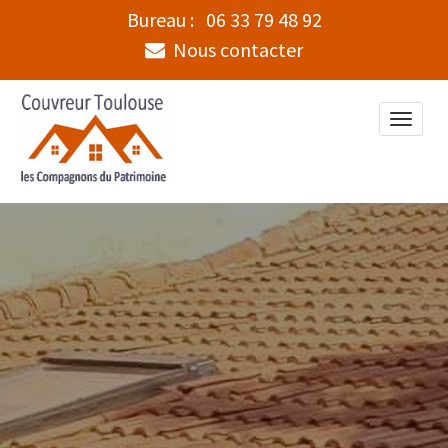
Bureau :
06 33 79 48 92
Nous contacter
Toggle
naviga