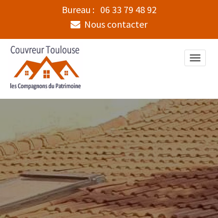
Bureau :
06 33 79 48 92
Nous contacter
Toggle
naviga