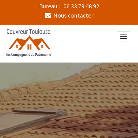
Bureau :
06 33 79 48 92
Nous contacter
Toggle
naviga