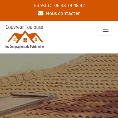
Bureau :
06 33 79 48 92
Nous contacter
Toggle
naviga