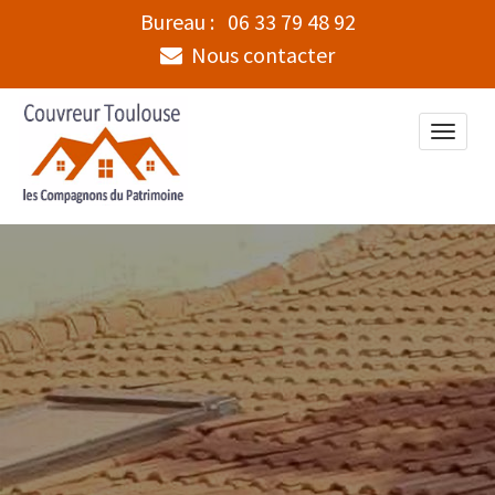
Bureau :
06 33 79 48 92
Nous contacter
Toggle
naviga