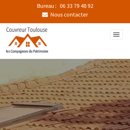
Bureau :
06 33 79 48 92
Nous contacter
Toggle
naviga