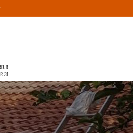
r
REUR
R 31