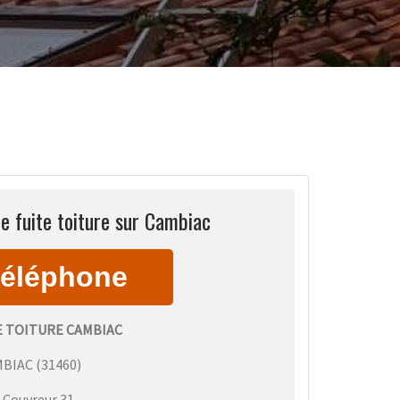
e fuite toiture sur Cambiac
E TOITURE CAMBIAC
MBIAC
(
31460
)
:
Couvreur 31