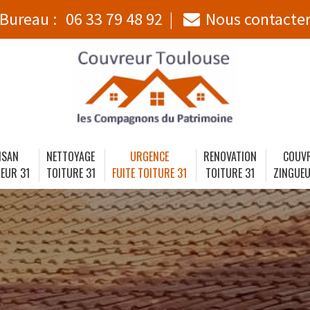
Bureau :
06 33 79 48 92
Nous contacte
ISAN
NETTOYAGE
URGENCE
RENOVATION
COUV
EUR 31
TOITURE 31
FUITE TOITURE 31
TOITURE 31
ZINGUEU