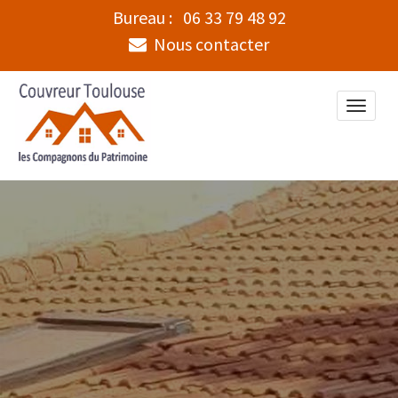
Bureau :
06 33 79 48 92
Nous contacter
Toggle
naviga