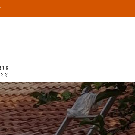
r
REUR
R 31