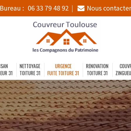
Bureau :
06 33 79 48 92
Nous contacte
ISAN
NETTOYAGE
URGENCE
RENOVATION
COUV
EUR 31
TOITURE 31
FUITE TOITURE 31
TOITURE 31
ZINGUEU