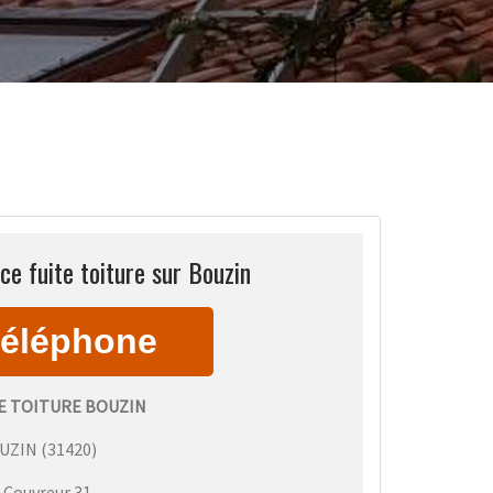
e fuite toiture sur Bouzin
E TOITURE BOUZIN
UZIN
(
31420
)
:
Couvreur 31