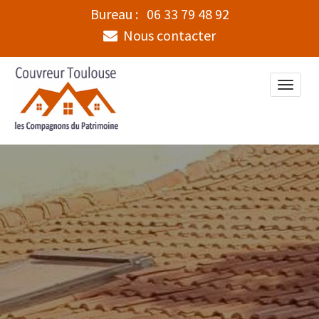
Bureau :
06 33 79 48 92
Nous contacter
Toggle
naviga