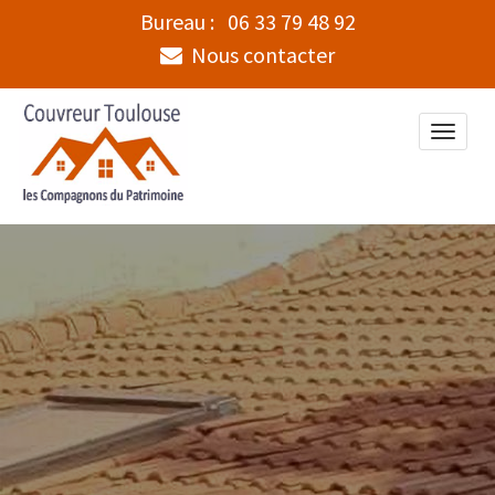
Bureau :
06 33 79 48 92
Nous contacter
Toggle
naviga