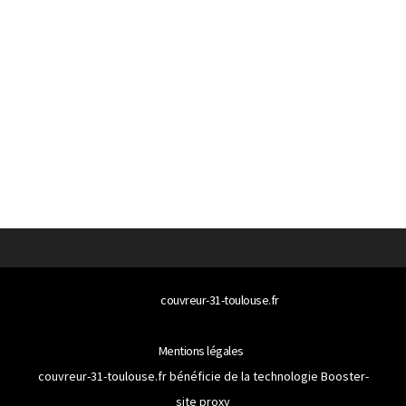
© 2026
couvreur-31-toulouse.fr
Tous droits réservés
Mentions légales
couvreur-31-toulouse.fr bénéficie de la technologie
Booster-
site proxy