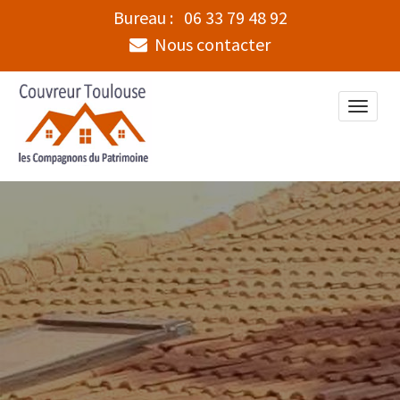
Bureau :
06 33 79 48 92
Nous contacter
Toggle
naviga