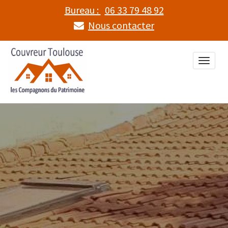
Bureau :
06 33 79 48 92
Nous contacter
Toggle
naviga