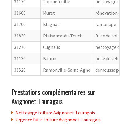
31170
Tournefeuille
nettoyage de toit
31600
Muret
rénovation de cou
31700
Blagnac
ramonage
31830
Plaisance-du-Touch
fuite de toiture
31270
Cugnaux
nettoyage de toit
31130
Balma
pose de velux
31520
Ramonville-Saint-Agne
démoussage de to
Prestations complémentaires sur
Avignonet-Lauragais
Nettoyage toiture Avignonet-Lauragais
Urgence fuite toiture Avignonet-Lauragais