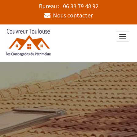
Bureau :
06 33 79 48 92
Nous contacter
Toggle
naviga