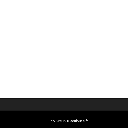
© 2026
couvreur-31-toulouse.fr