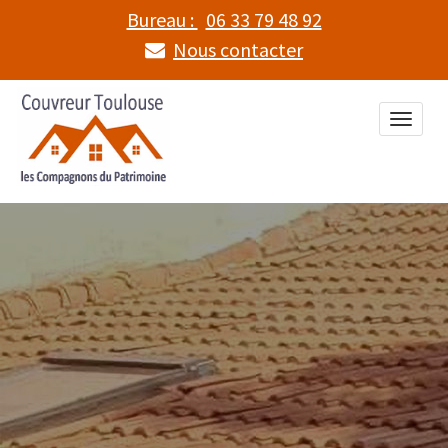
Bureau :
06 33 79 48 92
Nous contacter
Toggle
naviga