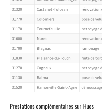
31320
Castanet-Tolosan
rénovation de cou
31770
Colomiers
pose de velux
31170
Tournefeuille
nettoyage de toit
31600
Muret
rénovation de cou
31700
Blagnac
ramonage
31830
Plaisance-du-Touch
fuite de toiture
31270
Cugnaux
nettoyage de toit
31130
Balma
pose de velux
31520
Ramonville-Saint-Agne
démoussage de to
Prestations complémentaires sur Huos