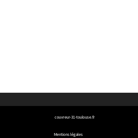
© 2026
couvreur-31-toulouse.fr
Tous droits réservés
Mentions légales