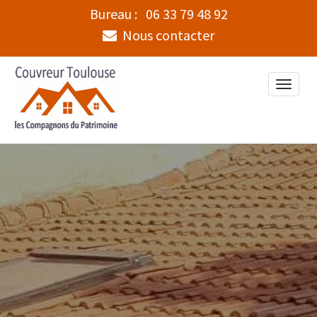
Bureau :
06 33 79 48 92
Nous contacter
Toggle
naviga