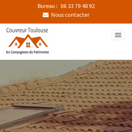
Bureau :
06 33 79 48 92
Nous contacter
Toggle
naviga