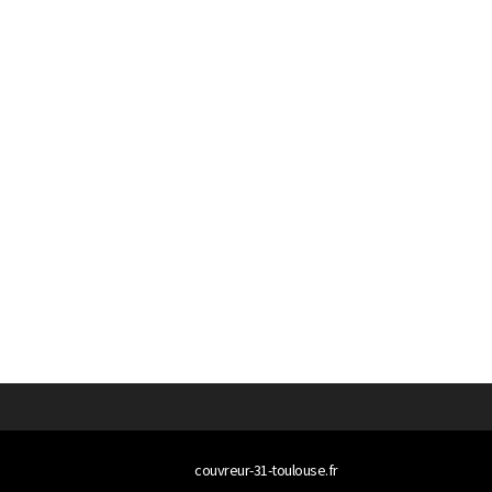
© 2026
couvreur-31-toulouse.fr