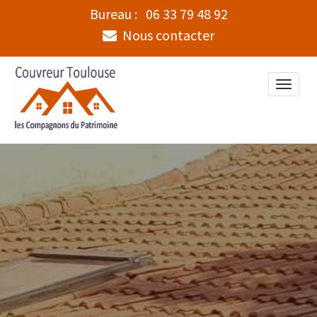
Bureau :
06 33 79 48 92
Nous contacter
Toggle
naviga