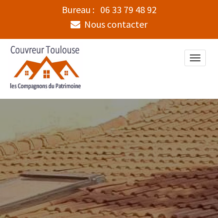
Bureau :
06 33 79 48 92
Nous contacter
Toggle
naviga