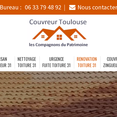
Bureau :
06 33 79 48 92
Nous contacte
ISAN
NETTOYAGE
URGENCE
RENOVATION
COUV
EUR 31
TOITURE 31
FUITE TOITURE 31
TOITURE 31
ZINGUEU