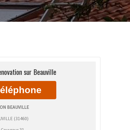
novation sur Beauville
ON BEAUVILLE
UVILLE
(
31460
)
:
Couvreur 31