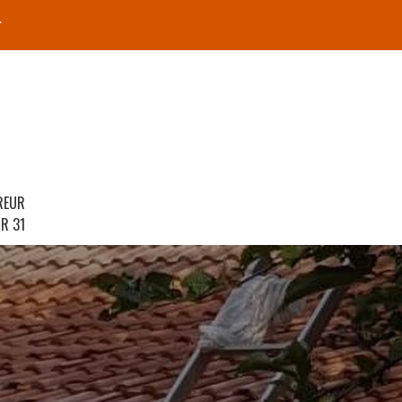
r
REUR
R 31