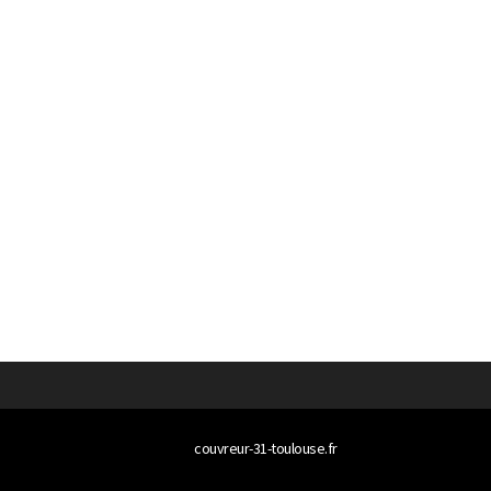
© 2026
couvreur-31-toulouse.fr
Tous droits réservés