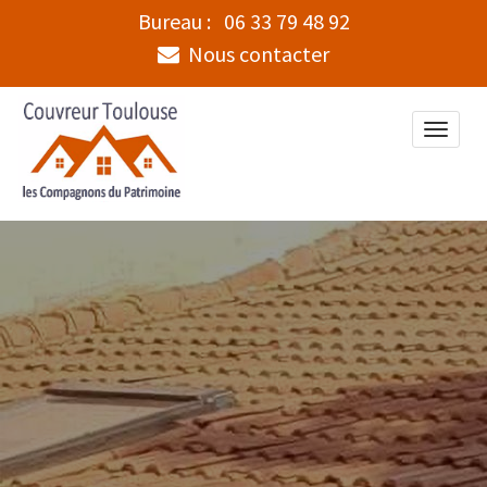
Bureau :
06 33 79 48 92
Nous contacter
Toggle
naviga