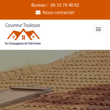
Bureau :
06 33 79 48 92
Nous contacter
Toggle
naviga