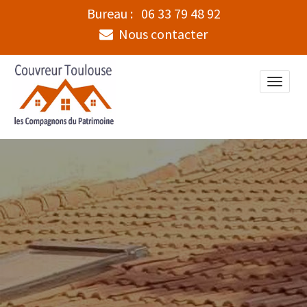
Bureau :
06 33 79 48 92
Nous contacter
Toggle
naviga