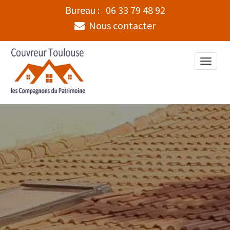
Bureau :
06 33 79 48 92
Nous contacter
Toggle
naviga