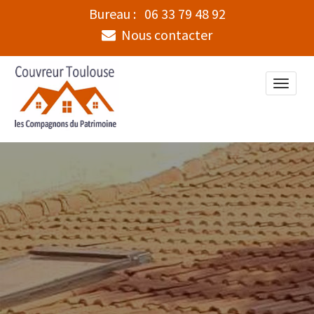
Bureau :
06 33 79 48 92
Nous contacter
Toggle
naviga