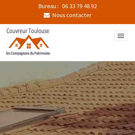
Bureau :
06 33 79 48 92
Nous contacter
Toggle
naviga