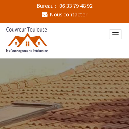
Bureau :
06 33 79 48 92
Nous contacter
Toggle
naviga