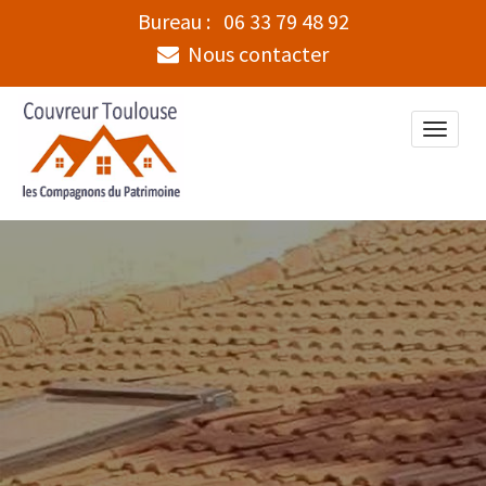
Bureau :
06 33 79 48 92
Nous contacter
Toggle
naviga