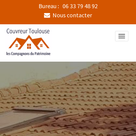
Bureau :
06 33 79 48 92
Nous contacter
Toggle
naviga