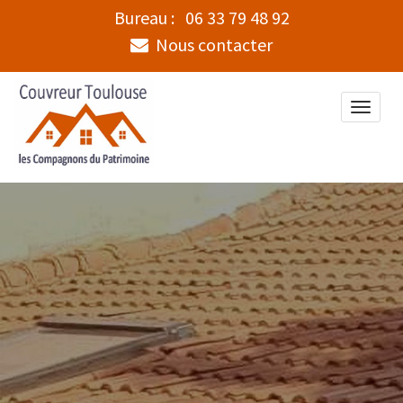
Bureau :
06 33 79 48 92
Nous contacter
Toggle
naviga