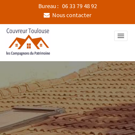
Bureau :
06 33 79 48 92
Nous contacter
Toggle
naviga