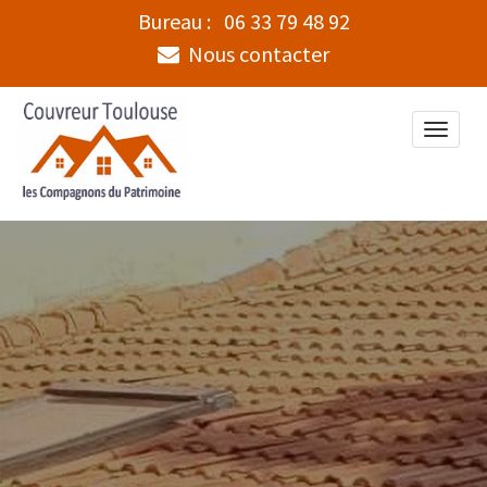
Bureau :
06 33 79 48 92
Nous contacter
Toggle
naviga