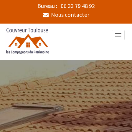
Bureau :
06 33 79 48 92
Nous contacter
Toggle
naviga