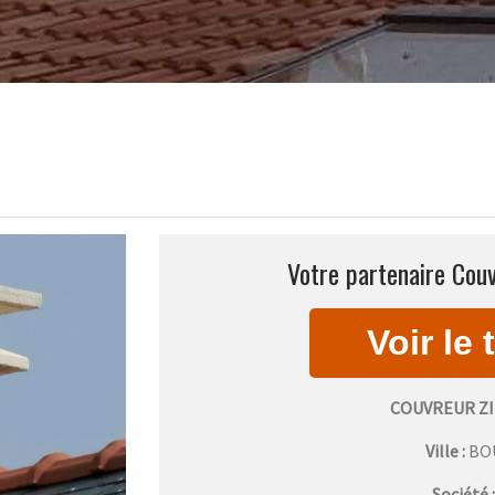
Votre partenaire Couv
COUVREUR Z
Ville :
BO
Société 