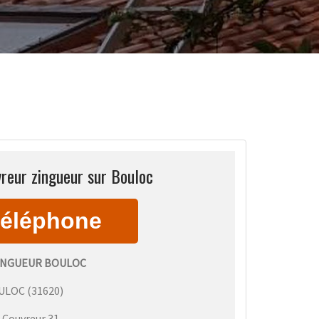
reur zingueur sur Bouloc
INGUEUR BOULOC
ULOC
(
31620
)
:
Couvreur 31