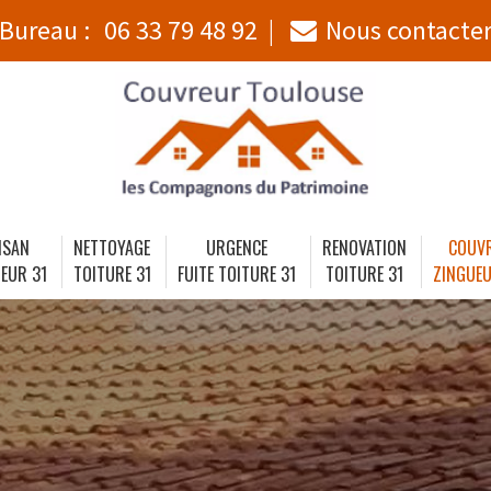
Bureau :
06 33 79 48 92
Nous contacte
ISAN
NETTOYAGE
URGENCE
RENOVATION
COUV
EUR 31
TOITURE 31
FUITE TOITURE 31
TOITURE 31
ZINGUEU