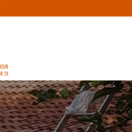
r
REUR
R 31