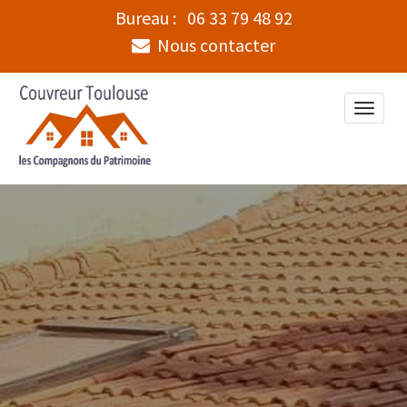
Bureau :
06 33 79 48 92
Nous contacter
Toggle
naviga