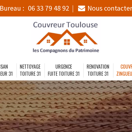
Bureau :
06 33 79 48 92
Nous contacte
ISAN
NETTOYAGE
URGENCE
RENOVATION
COUV
EUR 31
TOITURE 31
FUITE TOITURE 31
TOITURE 31
ZINGUEU