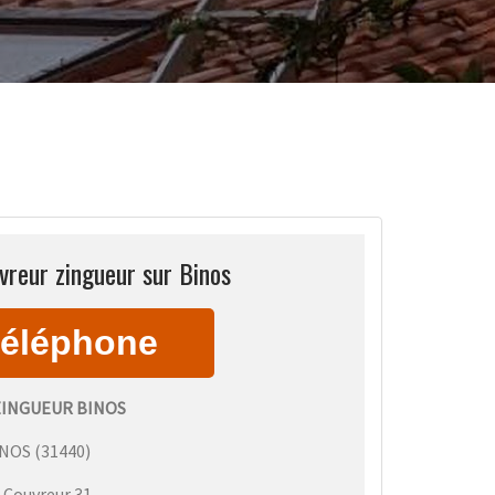
vreur zingueur sur Binos
INGUEUR BINOS
INOS
(
31440
)
:
Couvreur 31