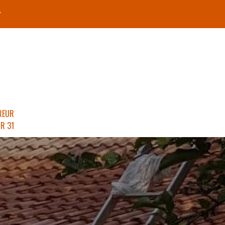
r
REUR
R 31