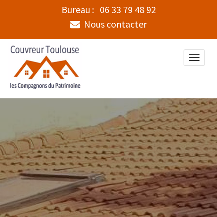
Bureau :
06 33 79 48 92
Nous contacter
Toggle
naviga