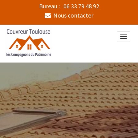
Bureau :
06 33 79 48 92
Nous contacter
Toggle
naviga