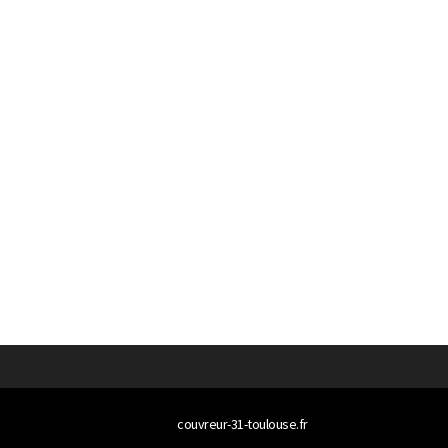
© 2026
couvreur-31-toulouse.fr