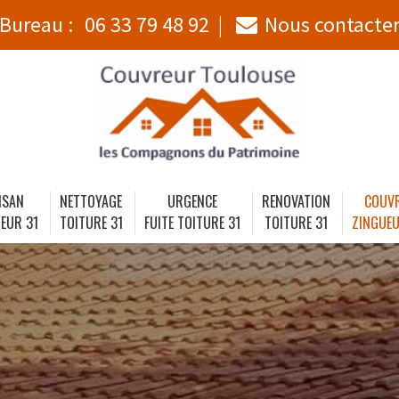
Bureau :
06 33 79 48 92
Nous contacte
ISAN
NETTOYAGE
URGENCE
RENOVATION
COUV
EUR 31
TOITURE 31
FUITE TOITURE 31
TOITURE 31
ZINGUEU