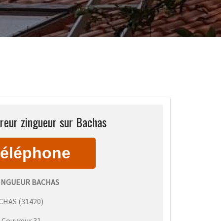
reur zingueur sur Bachas
INGUEUR BACHAS
CHAS
(
31420
)
:
Couvreur 31