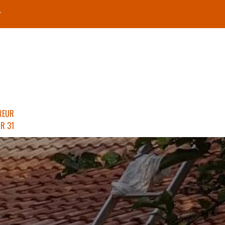
r
REUR
R 31