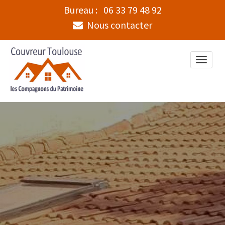
Bureau :
06 33 79 48 92
Nous contacter
Toggle
naviga