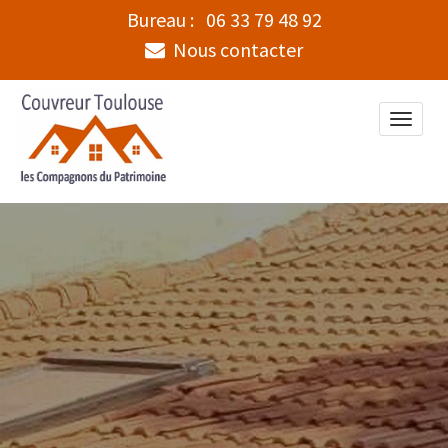
Bureau :
06 33 79 48 92
Nous contacter
Toggle
naviga