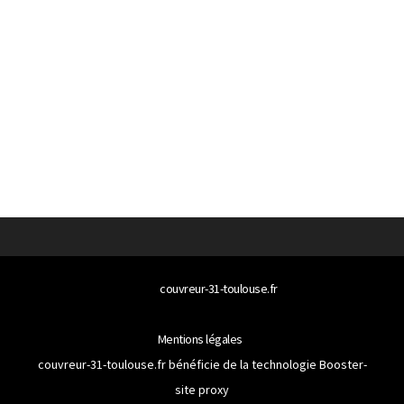
© 2026
couvreur-31-toulouse.fr
Tous droits réservés
Mentions légales
couvreur-31-toulouse.fr bénéficie de la technologie
Booster-
site proxy