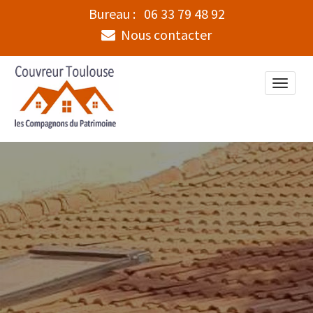
Bureau :
06 33 79 48 92
Nous contacter
Toggle
naviga