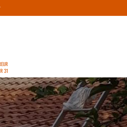
r
REUR
R 31