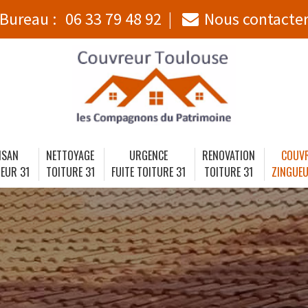
Bureau :
06 33 79 48 92
Nous contacte
ISAN
NETTOYAGE
URGENCE
RENOVATION
COUV
EUR 31
TOITURE 31
FUITE TOITURE 31
TOITURE 31
ZINGUEU