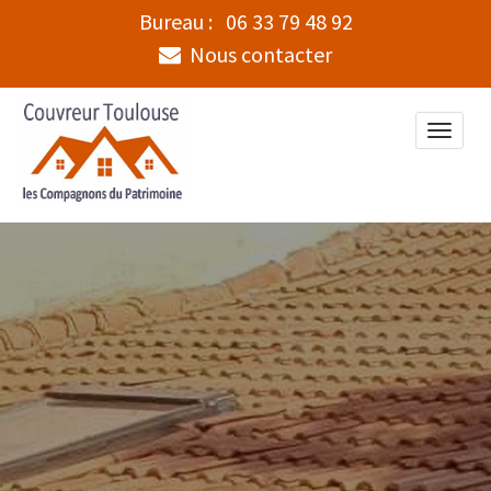
Bureau :
06 33 79 48 92
Nous contacter
Toggle
naviga