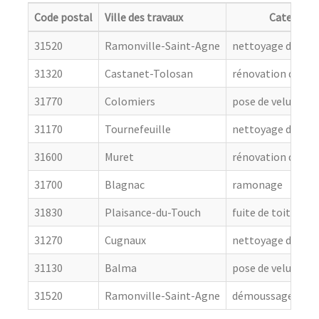
Code postal
Ville des travaux
Categorie
31520
Ramonville-Saint-Agne
nettoyage de toit
31320
Castanet-Tolosan
rénovation de cou
31770
Colomiers
pose de velux
31170
Tournefeuille
nettoyage de toit
31600
Muret
rénovation de cou
31700
Blagnac
ramonage
31830
Plaisance-du-Touch
fuite de toiture
31270
Cugnaux
nettoyage de toit
31130
Balma
pose de velux
31520
Ramonville-Saint-Agne
démoussage de to