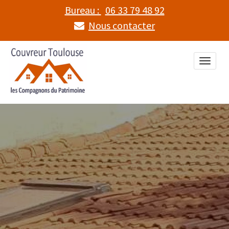
Bureau :
06 33 79 48 92
Nous contacter
Toggle
naviga