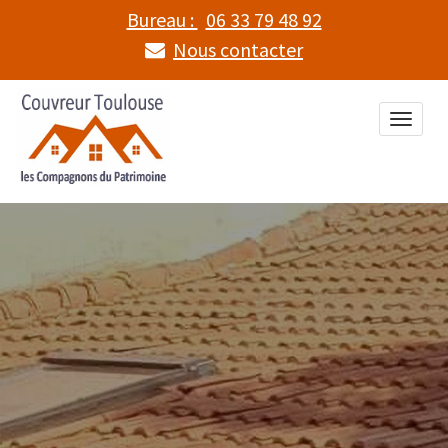
Bureau :
06 33 79 48 92
Nous contacter
Toggle
naviga