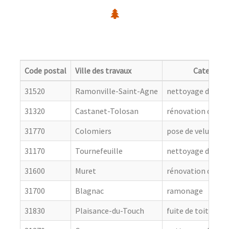
Code postal
Ville des travaux
Categorie
31520
Ramonville-Saint-Agne
nettoyage de toit
31320
Castanet-Tolosan
rénovation de cou
31770
Colomiers
pose de velux
31170
Tournefeuille
nettoyage de toit
31600
Muret
rénovation de cou
31700
Blagnac
ramonage
31830
Plaisance-du-Touch
fuite de toiture