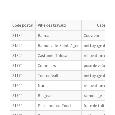
Code postal
Ville des travaux
Categorie
31130
Balma
Couvreur
31520
Ramonville-Saint-Agne
nettoyage de toit
31320
Castanet-Tolosan
rénovation de cou
31770
Colomiers
pose de velux
31170
Tournefeuille
nettoyage de toit
31600
Muret
rénovation de cou
31700
Blagnac
ramonage
31830
Plaisance-du-Touch
fuite de toiture