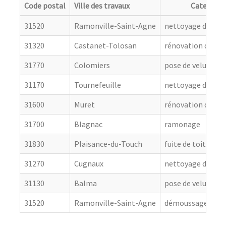
Code postal
Ville des travaux
Categorie
31520
Ramonville-Saint-Agne
nettoyage de toit
31320
Castanet-Tolosan
rénovation de cou
31770
Colomiers
pose de velux
31170
Tournefeuille
nettoyage de toit
31600
Muret
rénovation de cou
31700
Blagnac
ramonage
31830
Plaisance-du-Touch
fuite de toiture
31270
Cugnaux
nettoyage de toit
31130
Balma
pose de velux
31520
Ramonville-Saint-Agne
démoussage de to