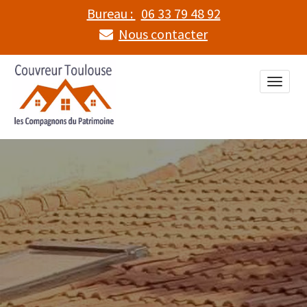
Bureau :
06 33 79 48 92
Nous contacter
Toggle
naviga