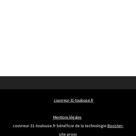
© 2026
couvreur-31-toulouse.fr
Tous droits réservés
Mentions légales
couvreur-31-toulouse.fr bénéficie de la technologie
Booster-
site proxy